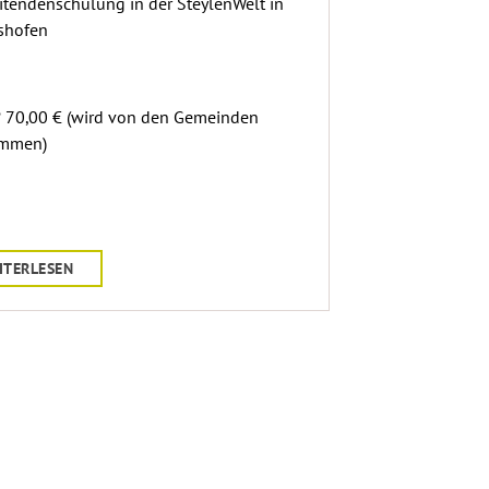
itendenschulung in der SteylenWelt in
shofen
 70,00 € (wird von den Gemeinden
mmen)
ITERLESEN