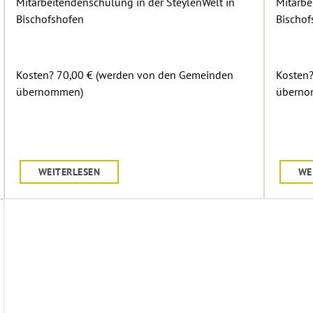
Mitarbeitendenschulung in der SteylenWelt in
Mitarbe
Bischofshofen
Bischof
Kosten? 70,00 € (werden von den Gemeinden
Kosten?
übernommen)
überno
WEITERLESEN
WE