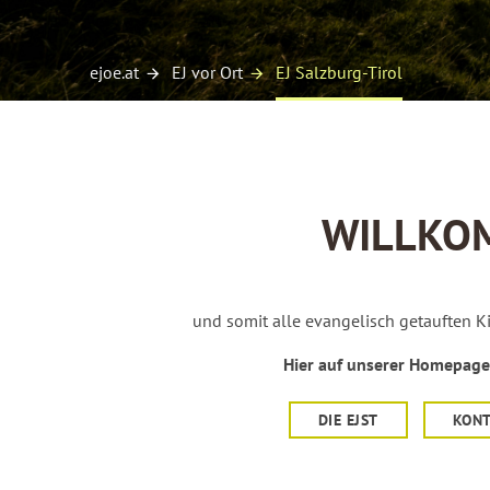
ejoe.at
EJ vor Ort
EJ Salzburg-Tirol
WILLKOM
und somit alle evangelisch getauften K
Hier auf unserer Homepage 
DIE EJST
KON